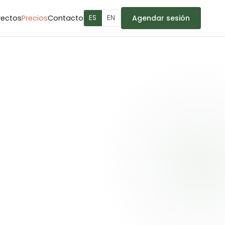
yectos
Precios
Contacto
ES
EN
Agendar sesión