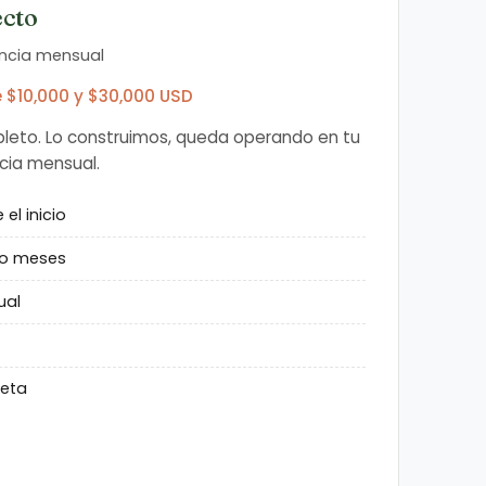
ecto
encia mensual
e $10,000 y $30,000 USD
leto. Lo construimos, queda operando en tu
cia mensual.
el inicio
ro meses
ual
eta